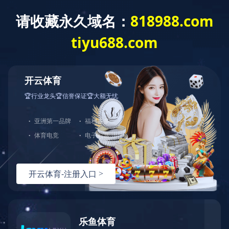
EN
ABOUT US
关于我们
点击查看栏目菜单
当前位置：
IM（中国）官方
>
关于我们
>
企业党建
>
党建工
作